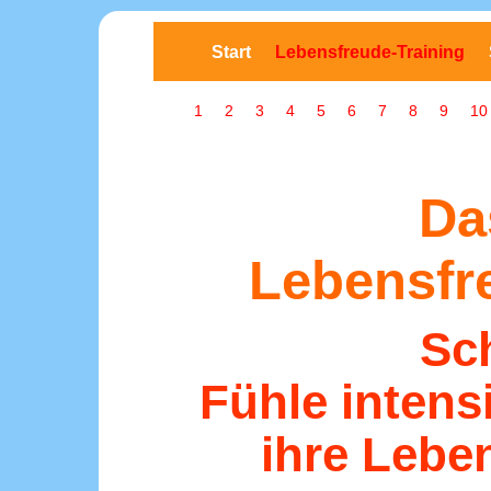
Start
Lebensfreude-Training
1
2
3
4
5
6
7
8
9
10
Da
Lebensfr
Sch
Fühle intens
ihre Lebe